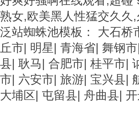
好爽好骚啊在线观看,超碰 
熟女,欧美黑人性猛交久久,
泛站蜘蛛池模板：
大石桥
丘市
|
明星
|
青海省
|
舞钢市
县
|
耿马
|
合肥市
|
桂平市
|
市
|
六安市
|
旅游
|
宝兴县
|
大埔区
|
屯留县
|
舟曲县
|
开