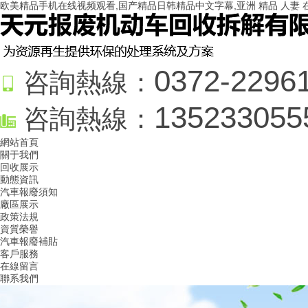
欧美精品手机在线视频观看,国产精品日韩精品中文字幕,亚洲 精品 人妻 
0372-2296
咨詢熱線：
135233055
咨詢熱線：
網站首頁
關于我們
回收展示
動態資訊
汽車報廢須知
廠區展示
政策法規
資質榮譽
汽車報廢補貼
客戶服務
在線留言
聯系我們