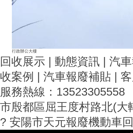
行政辦公大樓
回收展示 | 動態資訊 | 汽車
收案例 | 汽車報廢補貼 | 
服務熱線：13523305558 0
市殷都區屈王度村路北(大轉
? 安陽市天元報廢機